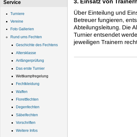
3. Einsatz von Trainer
Service
Über Einteilung und Eins
Turniere
Betreuer fungieren, ents
Vereine
Abteilungsleitung. Die
Foto Gallerien
Turnier entsendet werde
Rund ums Fechten
jeweiligen Trainern rech
Geschichte des Fechtens
Altersklasse
Anfängerprüfung
Das erste Turnier
Wettkampfregelung
Fechtkleidung
Waffen
Florettfechten
Degenfechten
Säbelfechten
Vorschriften
Weitere Infos