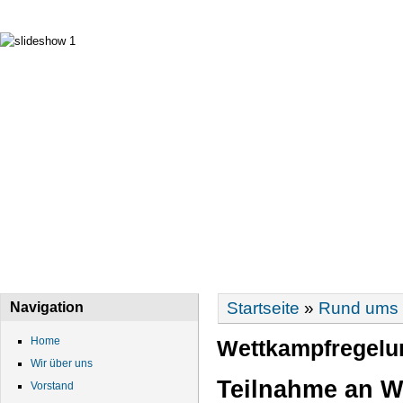
HOME
WIR ÜBER UNS
VORSTAND
DATEN
Sie sind hier
Startseite
»
Rund ums 
Navigation
Home
Wettkampfregelu
Wir über uns
Teilnahme an W
Vorstand