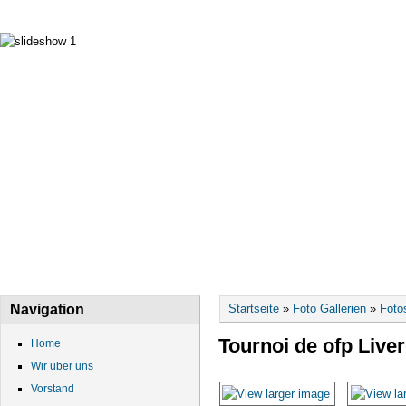
HOME
WIR ÜBER UNS
VORSTAND
DATEN
Sie sind hier
Navigation
Startseite
»
Foto Gallerien
»
Foto
Tournoi de ofp Live
Home
Wir über uns
Vorstand