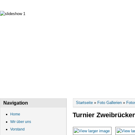
HOME
WIR ÜBER UNS
VORSTAND
DATEN
Sie sind hier
Navigation
Startseite
»
Foto Gallerien
»
Foto
Turnier Zweibrücke
Home
Wir über uns
Vorstand