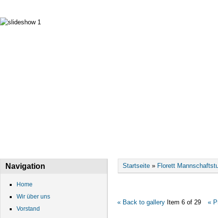
HOME
WIR ÜBER UNS
VORSTAND
DATEN
Sie sind hier
Navigation
Startseite
»
Florett Mannschaftstu
Home
Wir über uns
« Back to gallery
Item 6 of 29
« P
Vorstand