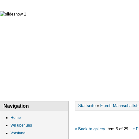
HOME
WIR ÜBER UNS
VORSTAND
DATEN
Sie sind hier
Navigation
Startseite
»
Florett Mannschaftstu
Home
Wir über uns
« Back to gallery
Item 5 of 29
« P
Vorstand