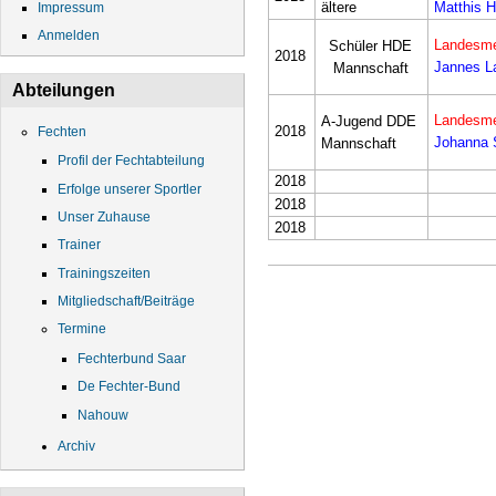
ältere
Matthis 
Impressum
Anmelden
Landesme
Schüler HDE
2018
Jannes La
Mannschaft
Abteilungen
Landesme
A-Jugend DDE
2018
Fechten
Johanna S
Mannschaft
Profil der Fechtabteilung
2018
Erfolge unserer Sportler
2018
Unser Zuhause
2018
Trainer
Trainingszeiten
Mitgliedschaft/Beiträge
Termine
Fechterbund Saar
De Fechter-Bund
Nahouw
Archiv