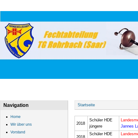
HOME
WIR ÜBER UNS
VORSTAND
DATEN
Sie sind hier
Navigation
Startseite
Home
Schüler HDE
Landesme
2018
Wir über uns
jüngere
Jannes L
Vorstand
Schüler HDE
Landesme
2018