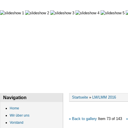
HOME
WIR ÜBER UNS
VORSTAND
DATEN
Sie sind hier
Navigation
Startseite
»
LM/LMM 2016
Home
Wir über uns
« Back to gallery
Item 73 of 143
«
Vorstand