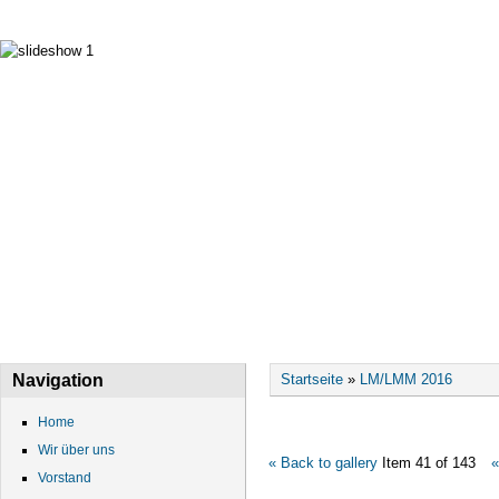
HOME
WIR ÜBER UNS
VORSTAND
DATEN
Sie sind hier
Navigation
Startseite
»
LM/LMM 2016
Home
Wir über uns
« Back to gallery
Item 41 of 143
«
Vorstand