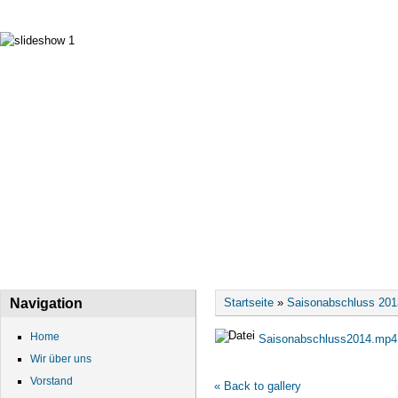
HOME
WIR ÜBER UNS
VORSTAND
DATEN
Sie sind hier
Navigation
Startseite
»
Saisonabschluss 201
Home
Saisonabschluss2014.mp4
Wir über uns
Vorstand
« Back to gallery