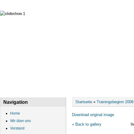
HOME
WIR ÜBER UNS
VORSTAND
DATEN
Sie sind hier
Navigation
Startseite
»
Trainingsbeginn 2008
Home
Download original image
Wir über uns
« Back to gallery
I
Vorstand