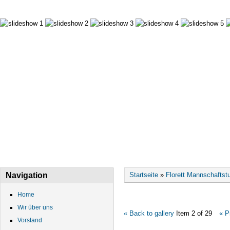
HOME
WIR ÜBER UNS
VORSTAND
DATEN
Sie sind hier
Navigation
Startseite
»
Florett Mannschaftstu
Home
Wir über uns
« Back to gallery
Item 2 of 29
« P
Vorstand