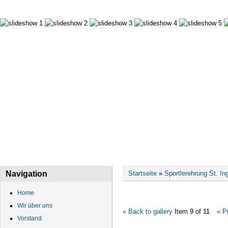
HOME
WIR ÜBER UNS
VORSTAND
DATEN
Sie sind hier
Navigation
Startseite
»
Sportlerehrung St. In
Home
Wir über uns
« Back to gallery
Item 9 of 11
« P
Vorstand