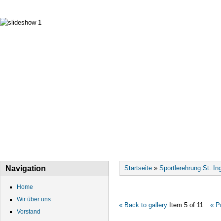
HOME
WIR ÜBER UNS
VORSTAND
DATEN
Sie sind hier
Navigation
Startseite
»
Sportlerehrung St. In
Home
Wir über uns
« Back to gallery
Item 5 of 11
« P
Vorstand